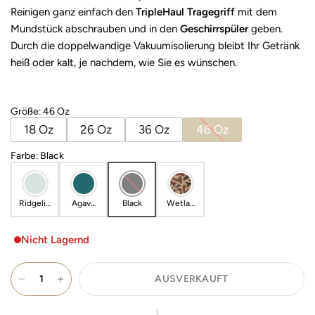
Reinigen ganz einfach den
TripleHaul Tragegriff
mit dem
Mundstück abschrauben und in den
Geschirrspüler
geben.
Durch die doppelwandige Vakuumisolierung bleibt Ihr Getränk
heiß oder kalt, je nachdem, wie Sie es wünschen.
Größe
:
46 Oz
18 Oz
26 Oz
36 Oz
46 Oz
Farbe
:
Black
Ridgelin
Agave
Black
Wetlan
e
Teal
ds
Camo
Nicht Lagernd
AUSVERKAUFT