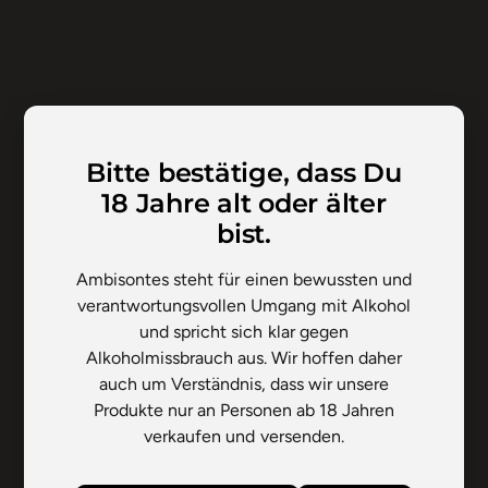
Alles Pizza
Pizza wie vom Italiener
Zuhause backen
ZU DEN
PRODUKTEN
Bitte bestätige, dass Du
TRUSTED ORIGIN
18 Jahre alt oder älter
Trusted Origins Black
Garlic Honeymoon
bist.
€ 12,99
Ambisontes steht für einen bewussten und
verantwortungsvollen Umgang mit Alkohol
und spricht sich klar gegen
Alkoholmissbrauch aus. Wir hoffen daher
auch um Verständnis, dass wir unsere
Produkte nur an Personen ab 18 Jahren
verkaufen und versenden.