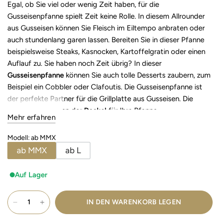
Egal, ob Sie viel oder wenig Zeit haben, für die
Gusseisenpfanne spielt Zeit keine Rolle. In diesem Allrounder
aus Gusseisen können Sie Fleisch im Eiltempo anbraten oder
auch stundenlang garen lassen. Bereiten Sie in dieser Pfanne
beispielsweise Steaks, Kasnocken, Kartoffelgratin oder einen
Auflauf zu. Sie haben noch Zeit übrig? In dieser
Gusseisenpfanne
können Sie auch tolle Desserts zaubern, zum
Beispiel ein Cobbler oder Clafoutis. Die Gusseisenpfanne ist
der perfekte Partner für die Grillplatte aus Gusseisen. Die
Grillplatte
ist dann der
Deckel
für Ihre Pfanne.
Mehr erfahren
Durchmesser:
27 cm
Modell
:
ab MMX
ab MMX
ab L
Auf Lager
IN DEN WARENKORB LEGEN