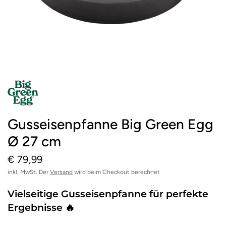
Gusseisenpfanne Big Green Egg
Ø 27 cm
€ 79,99
inkl. MwSt. Der
Versand
wird beim Checkout berechnet
Vielseitige Gusseisenpfanne für perfekte
Ergebnisse 🔥