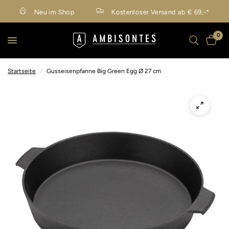
Neu im Shop
Kostenloser Versand ab € 69,-*
0
Startseite
/
Gusseisenpfanne Big Green Egg Ø 27 cm