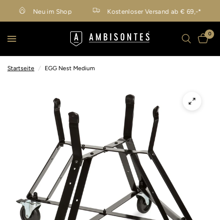
Neu im Shop
Kostenloser Versand ab € 69,-*
0
Startseite
/
EGG Nest Medium