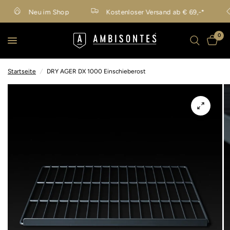
Neu im Shop
Kostenloser Versand ab € 69,-*
0
Startseite
/
DRY AGER DX 1000 Einschieberost