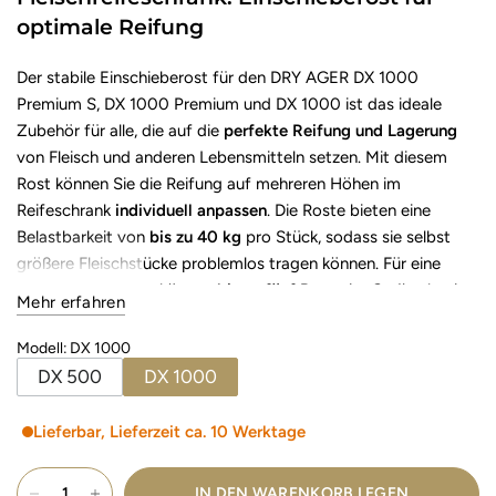
optimale Reifung
Der stabile Einschieberost für den DRY AGER DX 1000
Premium S, DX 1000 Premium und DX 1000 ist das ideale
Zubehör für alle, die auf die
perfekte Reifung und Lagerung
von Fleisch und anderen Lebensmitteln setzen. Mit diesem
Rost können Sie die Reifung auf mehreren Höhen im
Reifeschrank
individuell anpassen
. Die Roste bieten eine
Belastbarkeit von
bis zu 40 kg
pro Stück, sodass sie selbst
größere Fleischstücke problemlos tragen können. Für eine
effiziente Nutzung können
bis zu fünf Roste
im Gerät platziert
Mehr erfahren
werden, sofern die Unterteilung sinnvoll erfolgt. Dieses
hochwertige Zubehör ermöglicht es Ihnen, Fleisch und andere
Modell
:
DX 1000
Lebensmittel unter idealen Bedingungen zu reifen und zu
DX 500
DX 1000
lagern, um beste Qualität zu gewährleisten.
Gerne können zusätzliche Ersatzteile (UVC Lampen sowie
Lieferbar, Lieferzeit ca. 10 Werktage
Kohlefilter) per Email bestellt werden.
Im Lieferumfang enthalten:
IN DEN WARENKORB LEGEN