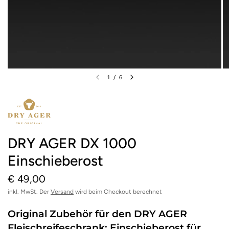
1
/
6
DRY AGER DX 1000
Einschieberost
€ 49,00
inkl. MwSt. Der
Versand
wird beim Checkout berechnet
Original Zubehör für den DRY AGER
Fleischreifeschrank: Einschieberost für