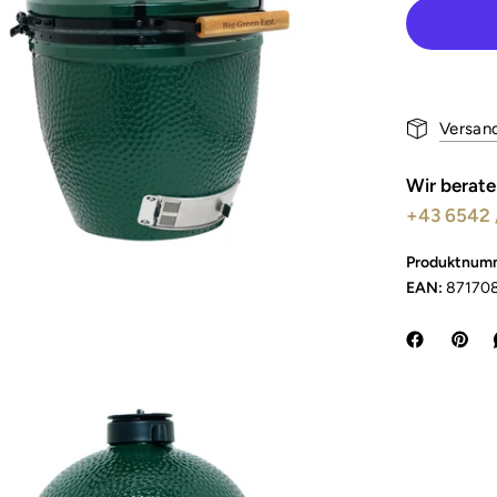
Versan
Wir berate
+43 6542 
Produktnum
EAN:
87170