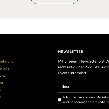
NEWSLETTER
ieferung
Mit unserem Newsletter bist D
rechtzeitig über Produkte, Akt
errufen
Events informiert
cht
ten
Email
en
z
Ich bin einverstanden, Marketi
und Sonderangebote zu erhalt