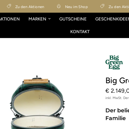
Zu den Aktionen
Neu im Shop
Zu den Aktione
AKTIONEN
MARKEN
GUTSCHEINE
GESCHENKIDEE
KONTAKT
Big G
€ 2.149,
inkl. MwSt. De
Der beli
Familie