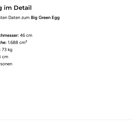
 im Detail
gsten Daten zum
Big Green Egg
chmesser:
46 cm
he:
1.688 cm²
:
73 kg
4 cm
rsonen