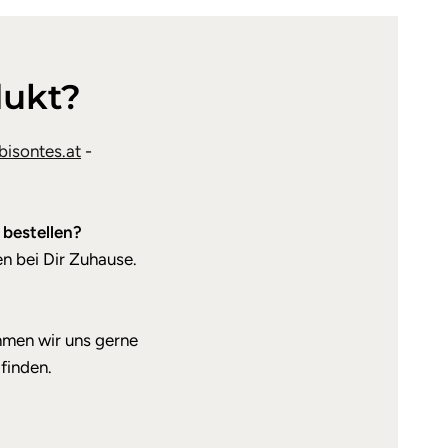
dukt?
isontes.at
-
 bestellen?
n bei Dir Zuhause.
hmen wir uns gerne
finden.