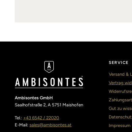
SERVICE
Versand & L
Vertrag wid
Widerrufsre
Ambisontes GmbH
Zahlungsar
Saalhofstraße 2, A 5751 Maishofen
Gut zu wiss
Datenschut
Tel.:
+43 6542 / 22020
E-Mail:
sales@ambisontes.at
Impressum