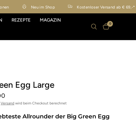
n
Neu im Shop
Kostenloser Versand ab € 69,-*
N
REZEPTE
MAGAZIN
0
reen Egg Large
00
r
Versand
wird beim Checkout berechnet
ebteste Allrounder der Big Green Egg