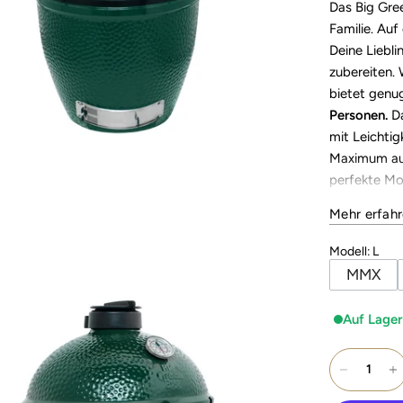
Das Big Gre
Familie. Au
Deine Liebli
zubereiten. 
bietet genug
Personen.
Da
mit Leichti
Maximum au
perfekte Mod
Zubehörteile
Mehr erfah
Alleskönner
Modell
:
L
Inkl. convE
MMX
Auf Lager