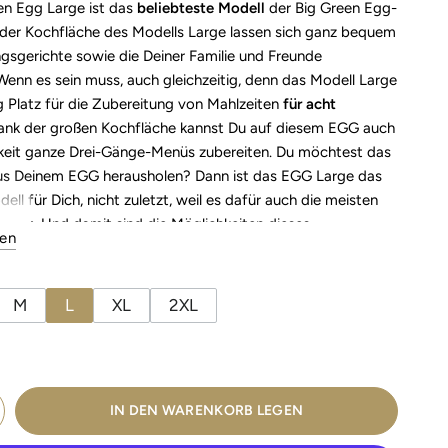
en Egg Large ist das
beliebteste Modell
der Big Green Egg-
f der Kochfläche des Modells Large lassen sich ganz bequem
ngsgerichte sowie die Deiner Familie und Freunde
Wenn es sein muss, auch gleichzeitig, denn das Modell Large
 Platz für die Zubereitung von Mahlzeiten
für acht
nk der großen Kochfläche kannst Du auf diesem EGG auch
gkeit ganze Drei-Gänge-Menüs zubereiten. Du möchtest das
s Deinem EGG herausholen? Dann ist das EGG Large das
ell für Dich, nicht zuletzt, weil es dafür auch die meisten
 gibt. Und damit sind die Möglichkeiten dieses
ren
s, wie der Name schon sagt:
Large
.
GGtor
M
L
XL
2XL
IN DEN WARENKORB LEGEN