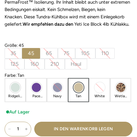
PermaFrost™ Isolierung. Ihr Inhalt bleibt auch unter extremen
Bedingungen eiskalt. Kein Schmelzen, Biegen, kein
Knacken. Diese Tundra-Kühlbox wird mit einem Einlegekorb
geliefert.
Wir empfehlen dazu den
Yeti Ice Block 4lb Kühlakku
.
Größe
:
45
35
45
65
75
105
110
125
160
210
Haul
Farbe
:
Tan
Ridgelin
Pace
Navy
Tan
White
Wetlan
e
Purple
ds
Camo
Auf Lager
IN DEN WARENKORB LEGEN