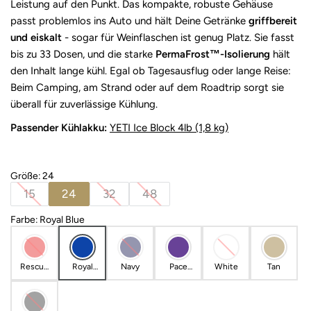
Leistung auf den Punkt. Das kompakte, robuste Gehäuse
passt problemlos ins Auto und hält Deine Getränke
griffbereit
und eiskalt
- sogar für Weinflaschen ist genug Platz. Sie fasst
bis zu 33 Dosen, und die starke
PermaFrost™-Isolierung
hält
den Inhalt lange kühl. Egal ob Tagesausflug oder lange Reise:
Beim Camping, am Strand oder auf dem Roadtrip sorgt sie
überall für zuverlässige Kühlung.
Passender Kühlakku:
YETI Ice Block 4lb (1,8 kg)
Größe
:
24
15
24
32
48
Farbe
:
Royal Blue
Rescue
Royal
Navy
Pace
White
Tan
Red
Blue
Purple