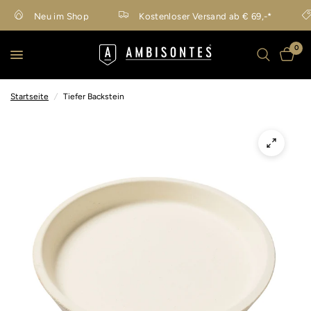
Neu im Shop
Kostenloser Versand ab € 69,-*
0
Startseite
/
Tiefer Backstein