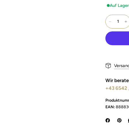
Auf Lager
Versan
Wir berate
+43 6542 
Produktnum
EAN:
88883