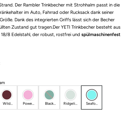
trand. Der Rambler Trinkbecher mit Strohhalm passt in die
ränkehalter im Auto, Fahrrad oder Rucksack dank seiner
Größe. Dank des integrierten Griffs lässt sich der Becher
üllten Zustand gut tragen.Der YETI Trinkbecher besteht aus
18/8 Edelstahl, der robust, rostfrei und
spülmaschinenfest
z
am
Wild
Power
Black
Ridgelin
Seafoa
Vine
Pink
Forest
e
m
Red
Green