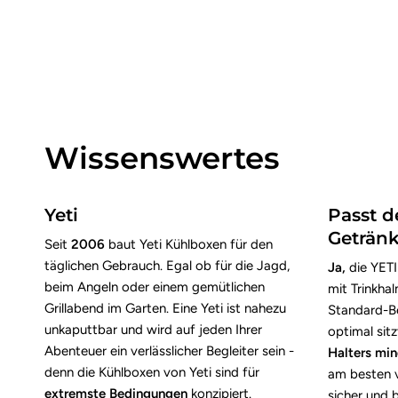
Wissenswertes
Yeti
Passt d
Getränk
Seit
2006
baut Yeti Kühlboxen für den
täglichen Gebrauch. Egal ob für die Jagd,
Ja,
die YETI
beim Angeln oder einem gemütlichen
mit Trinkha
Grillabend im Garten. Eine Yeti ist nahezu
Standard-Be
unkaputtbar und wird auf jeden Ihrer
optimal sitz
Abenteuer ein verlässlicher Begleiter sein -
Halters mi
denn die Kühlboxen von Yeti sind für
am besten v
extremste Bedingungen
konzipiert.
sicher und 