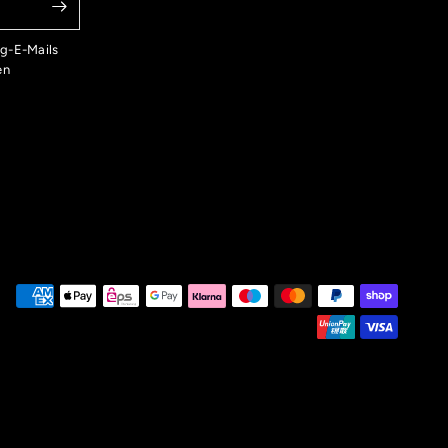
ng-E-Mails
en