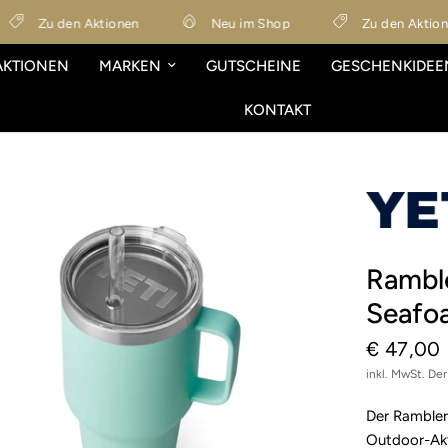
Zu den Aktionen
Neu im Shop
Zu den Aktionen
AKTIONEN
MARKEN
GUTSCHEINE
GESCHENKIDEE
KONTAKT
Ramble
Seafo
€ 47,00
inkl. MwSt. De
Der Rambler 
Outdoor-Akt