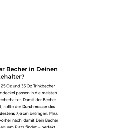
er Becher in Deinen
ehalter?
 25 Oz und 35 Oz Trinkbecher
lmdeckel passen in die meisten
cherhalter. Damit der Becher
t, sollte der
Durchmesser des
ndestens 7,6 cm
betragen. Miss
orher nach, damit Dein Becher
bequem Platz findet – perfekt