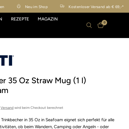
Neu im Shop
Kostenloser Versand ab € 69,-*
N
REZEPTE
MAGAZIN
0
r 35 Oz Straw Mug (1 l)
am
r
Versand
wird beim Checkout berechnet
Trinkbecher in 35 Oz in Seafoam eignet sich perfekt für alle
ivitäten, ob beim Wandern, Camping oder Angeln - oder