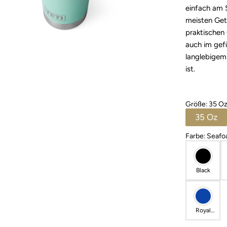
einfach am S
meisten Get
praktischen 
auch im gef
langlebigem 
ist.
Größe
:
35 O
35 Oz
Farbe
:
Seafo
Black
Royal
Blue