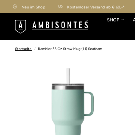
Neu im Shop
Kostenloser Versand ab € 69,-*
SHOP
Startseite
/
Rambler 35 Oz Straw Mug (1 l) Seafoam